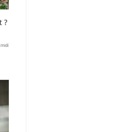
t ?
 midi