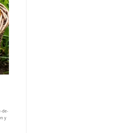
e-de-
On y