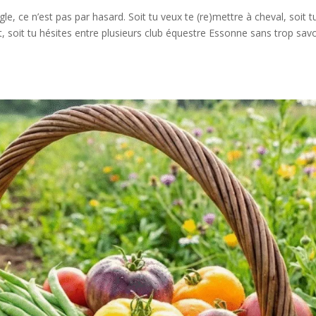
e, ce n’est pas par hasard. Soit tu veux te (re)mettre à cheval, soit t
 soit tu hésites entre plusieurs club équestre Essonne sans trop savo