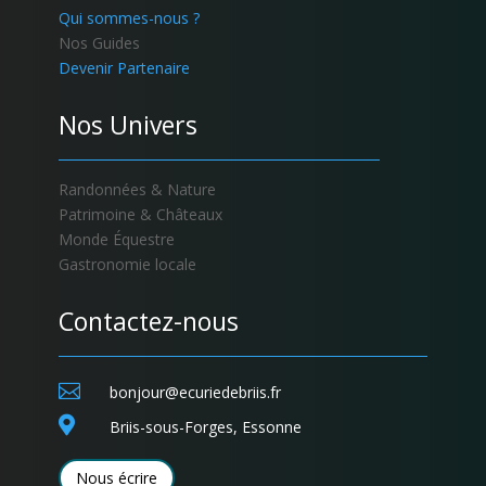
Qui sommes-nous ?
Nos Guides
Devenir Partenaire
Nos Univers
Randonnées & Nature
Patrimoine & Châteaux
Monde Équestre
Gastronomie locale
Contactez-nous

bonjour@ecuriedebriis.fr

Briis-sous-Forges, Essonne
Nous écrire