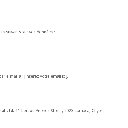
s suivants sur vos données :
r e-mail à : [Insérez votre email ici].
al Ltd.
61 Lordou Vironos Street, 6023 Larnaca, Chypre.