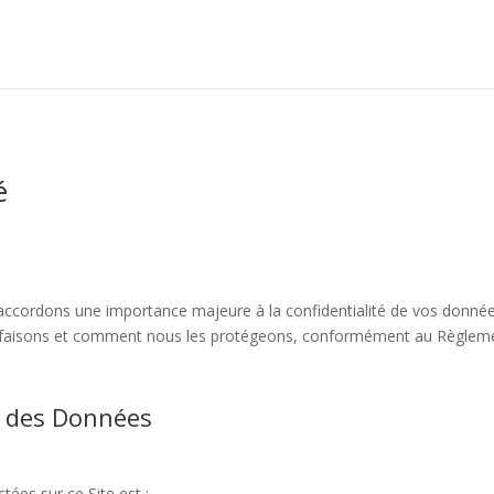
é
us accordons une importance majeure à la confidentialité de vos donnée
le faisons et comment nous les protégeons, conformément au Règleme
t des Données
ées sur ce Site est :