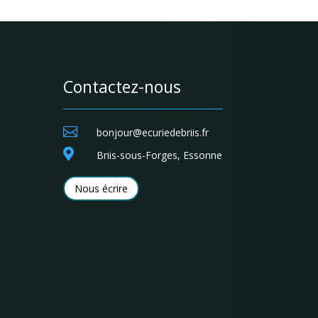
Contactez-nous

bonjour@ecuriedebriis.fr

Briis-sous-Forges, Essonne
Nous écrire