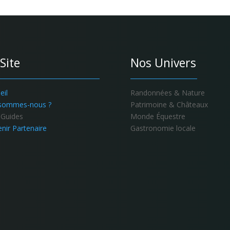
Site
Nos Univers
eil
Randonnées & Nature
 sommes-nous ?
Patrimoine & Châteaux
Guides
Monde Équestre
nir Partenaire
Gastronomie locale